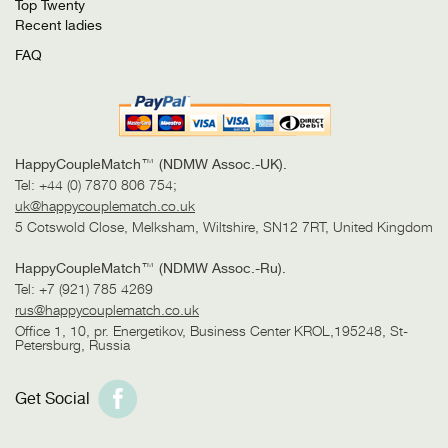
Top Twenty
Recent ladies
FAQ
HappyCoupleMatch™ (NDMW Assoc.-UK).
Tel: +44 (0) 7870 806 754;
uk@happycouplematch.co.uk
5 Cotswold Close, Melksham, Wiltshire, SN12 7RT, United Kingdom
HappyCoupleMatch™ (NDMW Assoc.-Ru).
Tel: +7 (921) 785 4269
rus@happycouplematch.co.uk
Office 1, 10, pr. Energetikov, Business Center KROL,195248, St-
Petersburg, Russia
Get Social